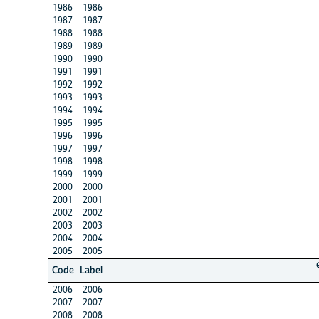
1986
1986
1987
1987
1988
1988
1989
1989
1990
1990
1991
1991
1992
1992
1993
1993
1994
1994
1995
1995
1996
1996
1997
1997
1998
1998
1999
1999
2000
2000
2001
2001
2002
2002
2003
2003
2004
2004
2005
2005
Code
Label
2006
2006
2007
2007
2008
2008