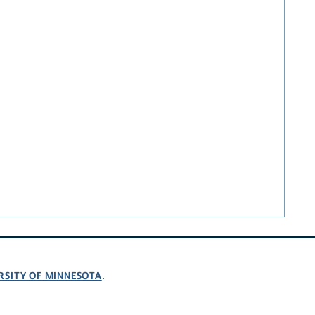
RSITY OF MINNESOTA
.