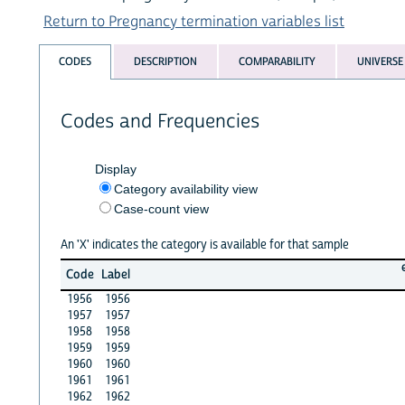
Return to Pregnancy termination variables list
CODES
DESCRIPTION
COMPARABILITY
UNIVERSE
Codes and Frequencies
Display
Category availability view
Case-count view
An 'X' indicates the category is available for that sample
Code
Label
1956
1956
1957
1957
1958
1958
1959
1959
1960
1960
1961
1961
1962
1962